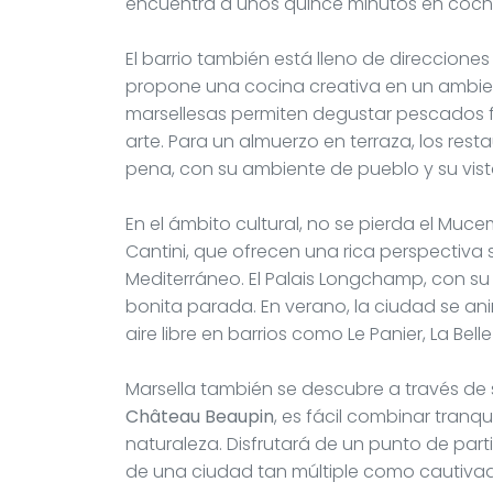
encuentra a unos quince minutos en coch
El barrio también está lleno de direcciones c
propone una cocina creativa en un ambient
marsellesas permiten degustar pescados fr
arte. Para un almuerzo en terraza, los res
pena, con su ambiente de pueblo y su vist
En el ámbito cultural, no se pierda el Mu
Cantini, que ofrecen una rica perspectiva 
Mediterráneo. El Palais Longchamp, con su
bonita parada. En verano, la ciudad se ani
aire libre en barrios como Le Panier, La Bell
Marsella también se descubre a través de s
Château Beaupin
, es fácil combinar tranqu
naturaleza. Disfrutará de un punto de part
de una ciudad tan múltiple como cautiva