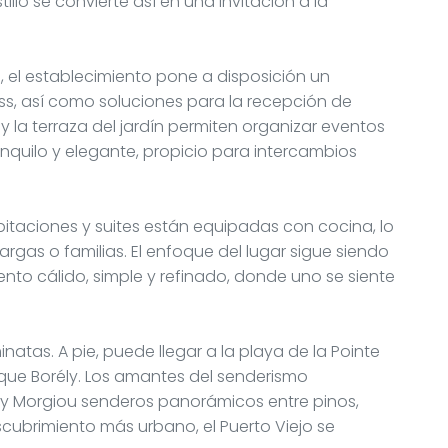
llo se convierte así en una invitación a la
d, el establecimiento pone a disposición un
ss, así como soluciones para la recepción de
 y la terraza del jardín permiten organizar eventos
nquilo y elegante, propicio para intercambios
taciones y suites están equipadas con cocina, lo
gas o familias. El enfoque del lugar sigue siendo
amiento cálido, simple y refinado, donde uno se siente
atas. A pie, puede llegar a la playa de la Pointe
rque Borély. Los amantes del senderismo
y Morgiou senderos panorámicos entre pinos,
cubrimiento más urbano, el Puerto Viejo se