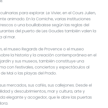
e.
ulinarias para explorar. Le Vivier, en el Cours Julien,
e animado. En la Corniche, varias instituciones
escos o una bouillabaisse según las reglas del
taurantes del puerto de Les Goudes también valen la
a al mar.
cem, el museo Regards de Provence o el museo
sobre la historia y la creación contemporánea en el
 jardín y sus museos, también constituye una
ma con festivales, conciertos y espectáculos al
e de Mai o las playas del Prado.
us mercados, sus cafés, sus callejones. Desde el
ilidad y descubrimientos, mar y cultura, arte y
ida elegante y acogedor, que le abre las puertas
dora.