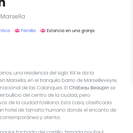
n
 Marsella
ntica
Familia
Estancia en una granja
s, una residencia del siglo XIX le da la
n Marsella, en el tranquilo barrio de Marseilleveyre,
nacional de las Calanques. El
Château Beaupin
se
el bullicio del centro de la ciudad, pero
s de la ciudad fosiliana. Esta casa, clasificada
un hotel de tamaño humano donde el encanto de
 contemporánea y atenta.
ingular fachada del castillo, firmada por Paul