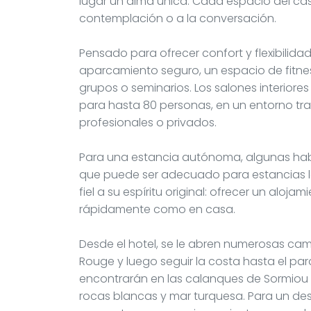
lugar un alma única. Cada espacio del casti
contemplación o a la conversación.
Pensado para ofrecer confort y flexibilida
aparcamiento seguro, un espacio de fitne
grupos o seminarios. Los salones interiores
para hasta 80 personas, en un entorno tra
profesionales o privados.
Para una estancia autónoma, algunas habi
que puede ser adecuado para estancias lar
fiel a su espíritu original: ofrecer un aloj
rápidamente como en casa.
Desde el hotel, se le abren numerosas camin
Rouge y luego seguir la costa hasta el pa
encontrarán en las calanques de Sormiou 
rocas blancas y mar turquesa. Para un des