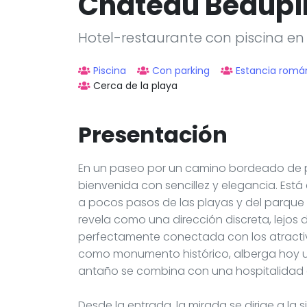
Château Beaupi
Hotel-restaurante con piscina en
Piscina
Con parking
Estancia romá
Cerca de la playa
Presentación
En un paseo por un camino bordeado de pino
bienvenida con sencillez y elegancia. Está e
a pocos pasos de las playas y del parque 
revela como una dirección discreta, lejos d
perfectamente conectada con los atractivo
como monumento histórico, alberga hoy 
antaño se combina con una hospitalidad
Desde la entrada, la mirada se dirige a la s