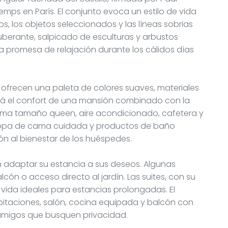
temps en París. El conjunto evoca un estilo de vida
, los objetos seleccionados y las líneas sobrias
xuberante, salpicado de esculturas y arbustos
na promesa de relajación durante los cálidos días
es ofrecen una paleta de colores suaves, materiales
rá el confort de una mansión combinado con la
ama tamaño queen, aire acondicionado, cafetera y
d, ropa de cama cuidada y productos de baño
ón al bienestar de los huéspedes.
n adaptar su estancia a sus deseos. Algunas
cón o acceso directo al jardín. Las suites, con su
vida ideales para estancias prolongadas. El
itaciones, salón, cocina equipada y balcón con
o amigos que busquen privacidad.