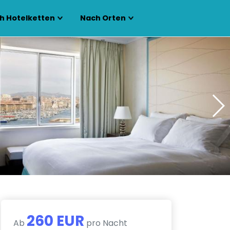
h Hotelketten
Nach Orten
260 EUR
Ab
pro Nacht