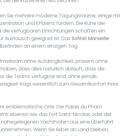
, die die Küstenlinie neu zeichnen.
nden Sie mehrere moderne Tagungsräume, einige mit
nzentration und Effizienz fördern. Die Ruhe der
die verfügbaren Einrichtungen schaffen ein
für Austausch geeignet ist. Das
Sofitel Marseille
lbefinden an einem einzigen Tag.
fmerksam ohne Aufdringlichkeit, präsent ohne
 haben, dass alles natürlich abläuft, dass die
ss die Teams verfügbar sind, ohne jemals
lüssigkeit trägt wesentlich zum Gesamtkonfort Ihres
ere emblematische Orte. Der Palais du Pharo
rnt, ebenso wie das Fort Saint-Nicolas oder der
m nahegelegenen Yachthafen aus eine Überfahrt
 unternehmen. Wenn Sie lieber an Land bleiben,