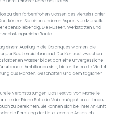
n unmittelbarer Nähe des Hotels.
os zu den farbenfrohen Gassen des Viertels Panier,
ort können Sie einen anderen Aspekt von Marseille
aber ebenso lebendig. Die Museen, Werkstätten und
abwechslungsreiche Route.
ag einem Ausflug in die Calanques widmen, die
r per Boot erreichbar sind. Der Kontrast zwischen
kisfarbenen Wasser bildet dort eine unvergessliche
ür urbanere Ambitionen sind, bieten Ihnen die Viertel
schung aus Märkten, Geschäften und dem täglichen
urelle Veranstaltungen. Das Festival von Marseille,
te in der Friche Belle de Mai ermöglichen es Ihnen,
ouch zu bereichern. Sie können sich bei Ihrer Ankunft
oder die Beratung der Hotelteams in Anspruch