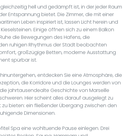
leichzeitig hell und gedämpft ist, in der jeder Raum
er Entspannung bietet. Die Zimmer, die mit einer
itimen Leben inspiriert ist, lassen Licht herein und
Kieselsteinen. Einige öffnen sich zu einem Balkon
ler Ruhe die Bewegungen des Hafens, die
 den ruhigen Rhythmus der Stadt beobachten
Komfort, großzügige Betten, moderne Ausstattung
ent spürbar ist.
hinuntergehen, entdecken Sie eine Atmosphäre, die
ezeption, die Korridore und die Lounges werden von
die jahrtausendealte Geschichte von Marseille
chweren. Hier scheint alles darauf ausgelegt zu
t zu bieten: ein fließender Übergang zwischen den
ruhigende Dimensionen.
itel Spa eine wohltuende Pause einlegen. Drei
 beheiztes Becken, Sauna, Hammam und