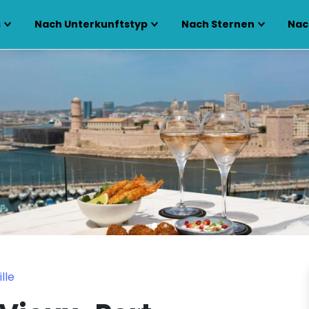
s
Nach Unterkunftstyp
Nach Sternen
Nac
lle