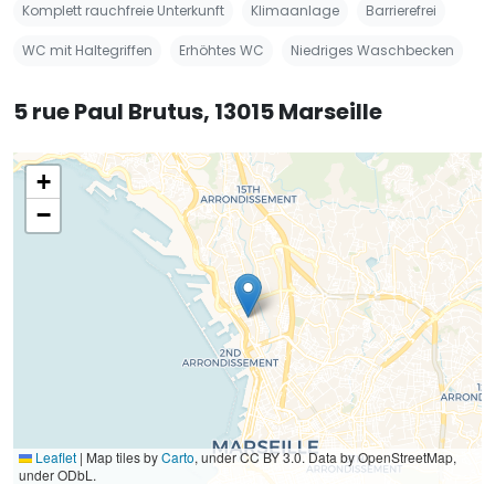
Komplett rauchfreie Unterkunft
Klimaanlage
Barrierefrei
WC mit Haltegriffen
Erhöhtes WC
Niedriges Waschbecken
5 rue Paul Brutus, 13015 Marseille
+
−
Leaflet
|
Map tiles by
Carto
, under CC BY 3.0. Data by OpenStreetMap,
under ODbL.