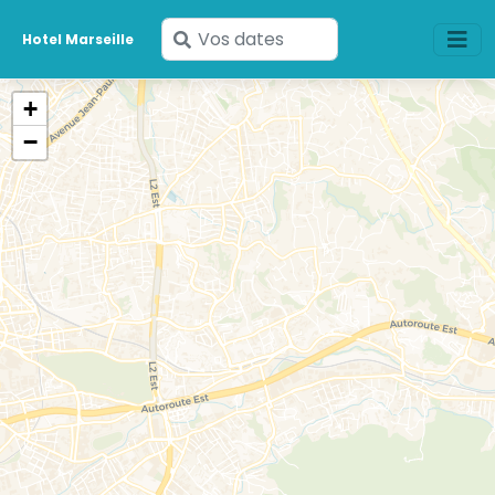
Saisissez
Hotel Marseille
vos
dates
+
−