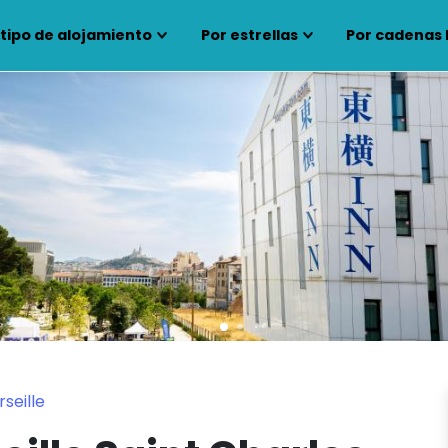
 tipo de alojamiento
Por estrellas
Por cadenas 
seille