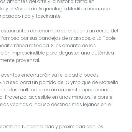
 Los amantes del arte y la historia también
ella y el Museo de Arqueología Mediterránea, que
n pasado rico y fascinante.
restaurantes de renombre se encuentran cerca del
er, famoso por sus bandejas de mariscos, o La Table
mediterránea refinada. Si es amante de los
cción imprescindible para degustar una auténtica
amente provenzal.
s eventos encontrarán su felicidad a pocos
e. Ya sea para un partido del Olympique de Marsella
úne a las multitudes en un ambiente apasionado.
la-Provenza, accesible en unos minutos, le abre el
las vecinas o incluso destinos más lejanos en el
combina funcionalidad y proximidad con los