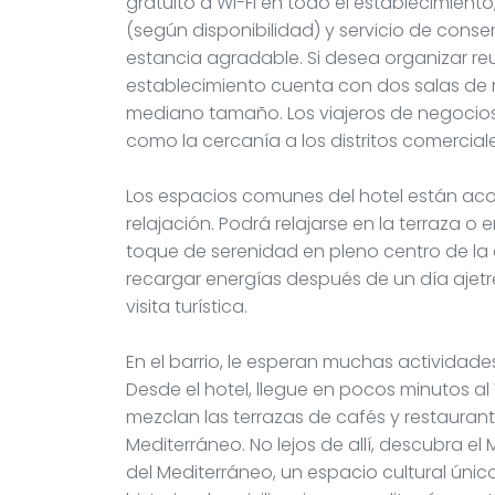
gratuito a Wi-Fi en todo el establecimien
(según disponibilidad) y servicio de conse
estancia agradable. Si desea organizar re
establecimiento cuenta con dos salas de 
mediano tamaño. Los viajeros de negocios
como la cercanía a los distritos comerciale
Los espacios comunes del hotel están a
relajación. Podrá relajarse en la terraza o 
toque de serenidad en pleno centro de la 
recargar energías después de un día ajet
visita turística.
En el barrio, le esperan muchas actividade
Desde el hotel, llegue en pocos minutos al
mezclan las terrazas de cafés y restauran
Mediterráneo. No lejos de allí, descubra e
del Mediterráneo, un espacio cultural únic