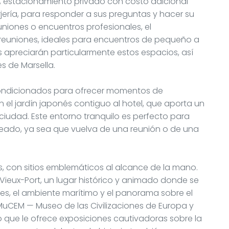
to, estacionamiento privado con costo adicional
rjería, para responder a sus preguntas y hacer su
uniones o encuentros profesionales, el
reuniones, ideales para encuentros de pequeño a
 apreciarán particularmente estos espacios, así
s de Marsella.
condicionados para ofrecer momentos de
en el jardín japonés contiguo al hotel, que aporta un
ciudad. Este entorno tranquilo es perfecto para
reado, ya sea que vuelva de una reunión o de una
s, con sitios emblemáticos al alcance de la mano.
 Vieux-Port, un lugar histórico y animado donde se
tes, el ambiente marítimo y el panorama sobre el
l MuCEM — Museo de las Civilizaciones de Europa y
o que le ofrece exposiciones cautivadoras sobre la