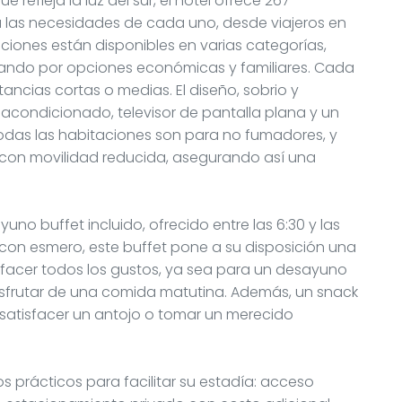
efleja la luz del sur, el hotel ofrece 267
 las necesidades de cada uno, desde viajeros en
aciones están disponibles en varias categorías,
sando por opciones económicas y familiares. Cada
ncias cortas o medias. El diseño, sobrio y
acondicionado, televisor de pantalla plana y un
 todas las habitaciones son para no fumadores, y
con movilidad reducida, asegurando así una
o buffet incluido, ofrecido entre las 6:30 y las
 con esmero, este buffet pone a su disposición una
sfacer todos los gustos, ya sea para un desayuno
frutar de una comida matutina. Además, un snack
satisfacer un antojo o tomar un merecido
s prácticos para facilitar su estadía: acceso