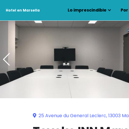
Lo imprescindible
Por
Hotel en Marsella
25 Avenue du General Leclerc, 13003 Mar