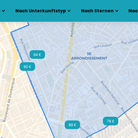
s
Nach Unterkunftstyp
Nach Sternen
Nac
64 €
60 €
78 €
89 €