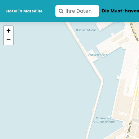
Geben
Die Must-have
Hotel in Marseille
Sie
Ihre
+
Daten
−
ein