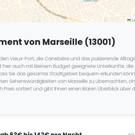
Le
ement von Marseille (13001)
t den Vieux-Port, die Canebière und das pulsierende Alltag
det hier auch mit kleinem Budget geeignete Unterkünfte, d
sodass Sie das gesamte Stadtgebiet bequem erkunden könne
igsten Sehenswürdigkeiten von Marseille zu übernachten,
 Preis sortiert und gibt Ihnen einen klaren Überblick übe
, ab 63€ bis 147€ pro Nacht
SO