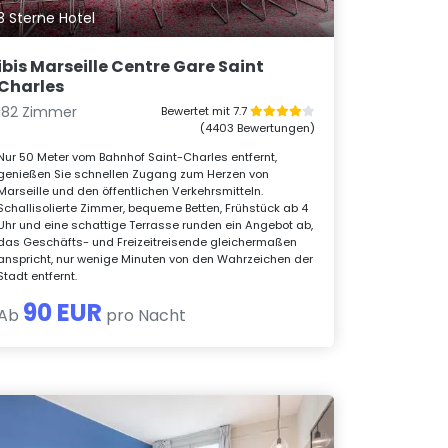
3 Sterne Hotel
ibis Marseille Centre Gare Saint
Charles
182 Zimmer
Bewertet mit 7.7
(4403 Bewertungen)
Nur 50 Meter vom Bahnhof Saint-Charles entfernt,
genießen Sie schnellen Zugang zum Herzen von
Marseille und den öffentlichen Verkehrsmitteln.
Schallisolierte Zimmer, bequeme Betten, Frühstück ab 4
Uhr und eine schattige Terrasse runden ein Angebot ab,
das Geschäfts- und Freizeitreisende gleichermaßen
anspricht, nur wenige Minuten von den Wahrzeichen der
Stadt entfernt.
90 EUR
Ab
pro Nacht