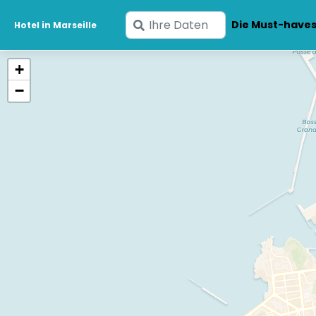
Geben
Die Must-have
Hotel in Marseille
Sie
Ihre
+
Daten
−
ein