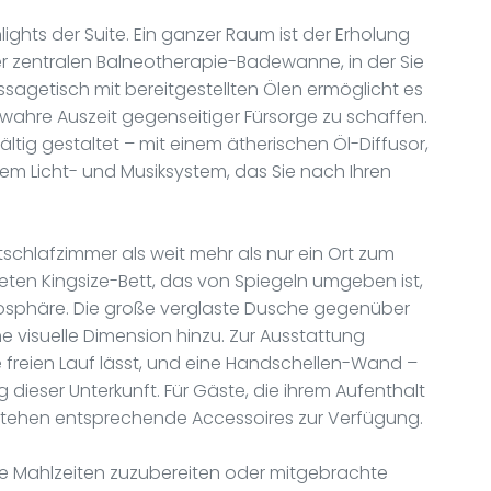
ights der Suite. Ein ganzer Raum ist der Erholung
 zentralen Balneotherapie-Badewanne, in der Sie
sagetisch mit bereitgestellten Ölen ermöglicht es
wahre Auszeit gegenseitiger Fürsorge zu schaffen.
tig gestaltet – mit einem ätherischen Öl-Diffusor,
nem Licht- und Musiksystem, das Sie nach Ihren
chlafzimmer als weit mehr als nur ein Ort zum
eten Kingsize-Bett, das von Spiegeln umgeben ist,
tmosphäre. Die große verglaste Dusche gegenüber
 visuelle Dimension hinzu. Zur Ausstattung
e freien Lauf lässt, und eine Handschellen-Wand –
g dieser Unterkunft. Für Gäste, die ihrem Aufenthalt
 stehen entsprechende Accessoires zur Verfügung.
ne Mahlzeiten zuzubereiten oder mitgebrachte