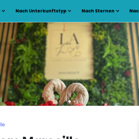
s
Nach Unterkunftstyp
Nach Sternen
Nac
lle