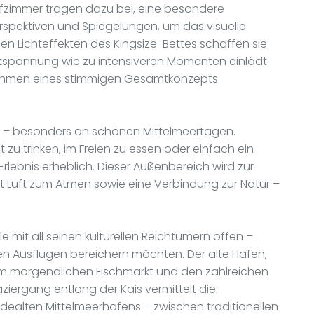
lafzimmer tragen dazu bei, eine besondere
erspektiven und Spiegelungen, um das visuelle
den Lichteffekten des Kingsize-Bettes schaffen sie
ntspannung wie zu intensiveren Momenten einlädt.
Rahmen eines stimmigen Gesamtkonzepts
nkt – besonders an schönen Mittelmeertagen.
 zu trinken, im Freien zu essen oder einfach ein
Erlebnis erheblich. Dieser Außenbereich wird zur
et Luft zum Atmen sowie eine Verbindung zur Natur –
le mit all seinen kulturellen Reichtümern offen –
nigen Ausflügen bereichern möchten. Der alte Hafen,
inem morgendlichen Fischmarkt und den zahlreichen
ziergang entlang der Kais vermittelt die
dealten Mittelmeerhafens – zwischen traditionellen