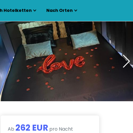
h Hotelketten
Nach Orten
262 EUR
Ab
pro Nacht