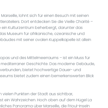
n Marseille, lohnt sich für einen Besuch mit seinen
ateliers. Dort entdecken Sie die Vieille Charité –
 ein Kulturzentrum beherbergt, darunter das
das Museum für afrikanische, ozeanische und
bäudes mit seiner ovalen Kuppelkapelle ist allein
opas und des Mittelmeerraums – ist ein Muss für
nd mediterraner Geschichte. Das moderne Gebäude,
n verbunden, bietet hochwertige Dauer- und
useums bietet zudem einen bemerkenswerten Blick
 vielen Punkten der Stadt aus sichtbar,
 ist ein Wahrzeichen. Hoch oben auf dem Hügel La
iches Panorama über Marseille, die Frioul-Inseln