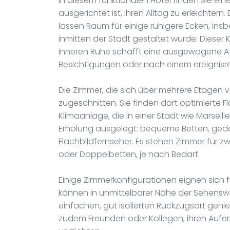
In diesem funktionalen Hotel finden Sie ein
ausgerichtet ist, Ihren Alltag zu erleichter
lassen Raum für einige ruhigere Ecken, ins
inmitten der Stadt gestaltet wurde. Diese
inneren Ruhe schafft eine ausgewogene At
Besichtigungen oder nach einem ereignisre
Die Zimmer, die sich über mehrere Etagen ve
zugeschnitten. Sie finden dort optimierte 
Klimaanlage, die in einer Stadt wie Marseill
Erholung ausgelegt: bequeme Betten, ged
Flachbildfernseher. Es stehen Zimmer für zwe
oder Doppelbetten, je nach Bedarf.
Einige Zimmerkonfigurationen eignen sich fü
können in unmittelbarer Nähe der Sehenswü
einfachen, gut isolierten Rückzugsort gen
zudem Freunden oder Kollegen, ihren Aufent