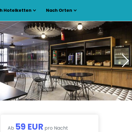
h Hotelketten
Nach Orten
59 EUR
Ab
pro Nacht