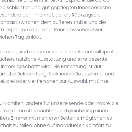
e schlichte und effiziente Atmosphäre, die darauf
n. Die schlichten und gut gepflegten Innenbereiche
besondere den Innenhof, der als Rückzugsort
r Kontrast zwischen dem äußeren Trubel und der
mosphäre, die zu einer Pause zwischen zwei
ichen Tag einlädt.
rteilen, sind auf unterschiedliche Aufenthaltsprofile
Flächen, nützliche Ausstattung und eine dezente
e immer geschätzt wird. Die Einrichtung ist auf
ämpfte Beleuchtung, funktionale Badezimmer und
i, drei oder vier Personen zur Auswahl, mit Einzel-
r Familien, andere für Einzelreisende oder Paare. Sie
rdigkeiten übernachten und gleichzeitig einen
ießen. Zimmer mit mehreren Betten ermöglichen es
halt zu teilen, ohne auf individuellen Komfort zu