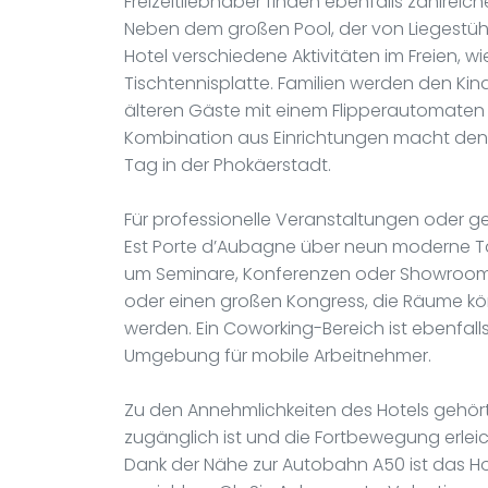
Freizeitliebhaber finden ebenfalls zahlreic
Neben dem großen Pool, der von Liegestüh
Hotel verschiedene Aktivitäten im Freien, wi
Tischtennisplatte. Familien werden den Kin
älteren Gäste mit einem Flipperautomaten
Kombination aus Einrichtungen macht den 
Tag in der Phokäerstadt.
Für professionelle Veranstaltungen oder ge
Est Porte d’Aubagne über neun moderne Ta
um Seminare, Konferenzen oder Showrooms
oder einen großen Kongress, die Räume k
werden. Ein Coworking-Bereich ist ebenfal
Umgebung für mobile Arbeitnehmer.
Zu den Annehmlichkeiten des Hotels gehört
zugänglich ist und die Fortbewegung erlei
Dank der Nähe zur Autobahn A50 ist das Ho