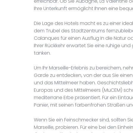
erreichbar. Ob Sie Aubagne, La Valentine 
Ihre Unterkunft ermöglicht Ihnen eine beq
Die Lage des Hotels macht es zu einer ide
dem Trubel des Stadtzentrums fernzubleibe
Calanques für einen Ausflug in die Natur o
Ihrer Rückkehr erwartet Sie eine ruhige un
tanken.
Um Ihr Marseille-Erlebnis zu bereichern, neh
Garde zu entdecken, von der aus Sie ein
und das Mittelmeer haben. Geschichtslieb
Europas und des Mittelmeers (MuCEM) sch
mediterrane Erbe präsentiert. Für ein Eintau
Panier, mit seinen farbenfrohen Straßen u
Wenn Sie ein Feinschmecker sind, sollten S
Marseille, probieren. Für eine bei den Einh