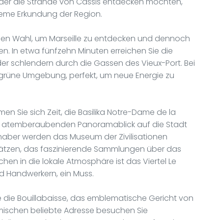
oder die Strände von Cassis entdecken möchten,
ueme Erkundung der Region.
alen Wahl, um Marseille zu entdecken und dennoch
n. In etwa fünfzehn Minuten erreichen Sie die
der schlendern durch die Gassen des Vieux-Port. Bei
d grüne Umgebung, perfekt, um neue Energie zu
men Sie sich Zeit, die Basilika Notre-Dame de la
en atemberaubenden Panoramablick auf die Stadt
haber werden das Museum der Zivilisationen
ätzen, das faszinierende Sammlungen über das
chen in die lokale Atmosphäre ist das Viertel Le
nd Handwerkern, ein Muss.
ie die Bouillabaisse, das emblematische Gericht von
eimischen beliebte Adresse besuchen Sie