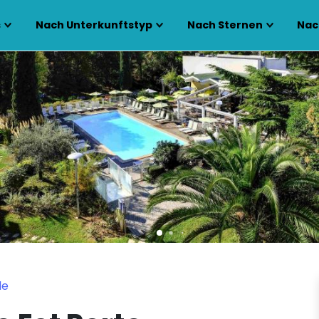
s
Nach Unterkunftstyp
Nach Sternen
Nac
le