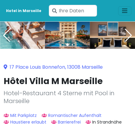
Geben
Hotel in Marseille
Sie
Ihre
Daten
ein
17 Place Louis Bonnefon, 13008 Marseille
Hôtel Villa M Marseille
Hotel-Restaurant 4 Sterne mit Pool in
Marseille
Mit Parkplatz
Romantischer Aufenthalt
Haustiere erlaubt
Barrierefrei
In Strandnähe