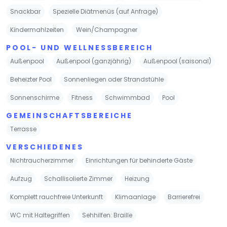
Snackbar
Spezielle Diätmenüs (auf Anfrage)
Kindermahlzeiten
Wein/Champagner
POOL- UND WELLNESSBEREICH
Außenpool
Außenpool (ganzjährig)
Außenpool (saisonal)
Beheizter Pool
Sonnenliegen oder Strandstühle
Sonnenschirme
Fitness
Schwimmbad
Pool
GEMEINSCHAFTSBEREICHE
Terrasse
VERSCHIEDENES
Nichtraucherzimmer
Einrichtungen für behinderte Gäste
Aufzug
Schallisolierte Zimmer
Heizung
Komplett rauchfreie Unterkunft
Klimaanlage
Barrierefrei
WC mit Haltegriffen
Sehhilfen: Braille