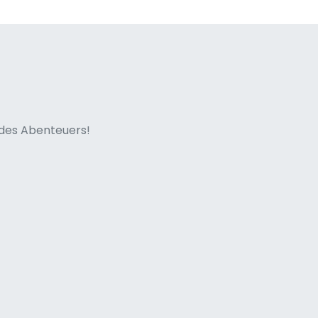
ne italian
n des Abenteuers!