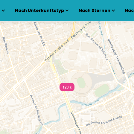
s
Nach Unterkunftstyp
Nach Sternen
Nac
123 €