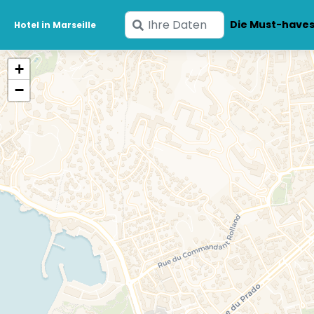
Geben
Die Must-have
Hotel in Marseille
Sie
Ihre
+
Daten
−
ein