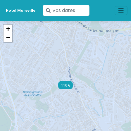
Saisissez
Hotel Marseille
vos
dates
+
−
116 €