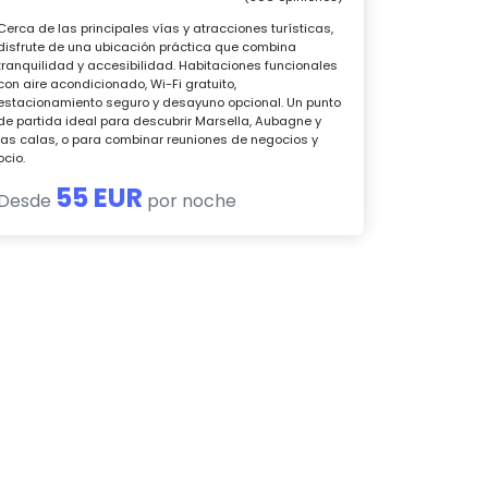
Cerca de las principales vías y atracciones turísticas,
disfrute de una ubicación práctica que combina
tranquilidad y accesibilidad. Habitaciones funcionales
con aire acondicionado, Wi-Fi gratuito,
estacionamiento seguro y desayuno opcional. Un punto
de partida ideal para descubrir Marsella, Aubagne y
las calas, o para combinar reuniones de negocios y
ocio.
55 EUR
Desde
por noche