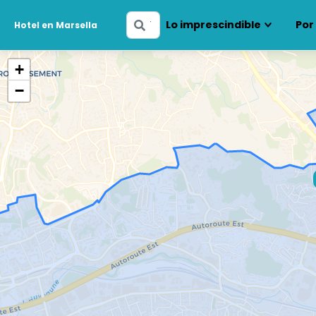
Ingresa
Lo imprescindible
Por
Hotel en Marsella
tus
fechas
+
−