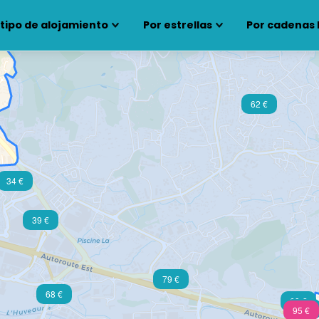
 tipo de alojamiento
Por estrellas
Por cadenas 
62 €
34 €
39 €
79 €
68 €
68 €
55 €
95 €