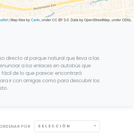
aflet
|
Map tiles by
Carto
, under CC BY 3.0. Data by OpenStreetMap, under ODbL.
o directo al parque natural que lleva a las
 renunciar a los enlaces en autobús que
s fácil de lo que parece: encontrará
ra ir con amigas como para descubrir los
sto.
SELECCIÓN
ORDENAR POR