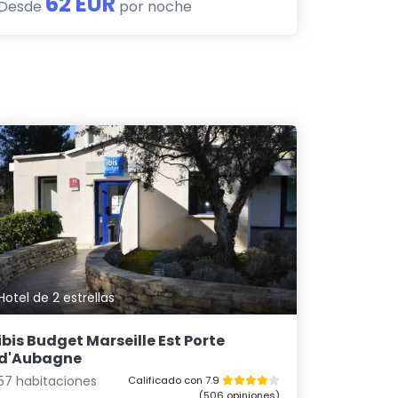
62 EUR
Desde
por noche
Hotel de 2 estrellas
ibis Budget Marseille Est Porte
d'Aubagne
57 habitaciones
Calificado con 7.9
(506 opiniones)