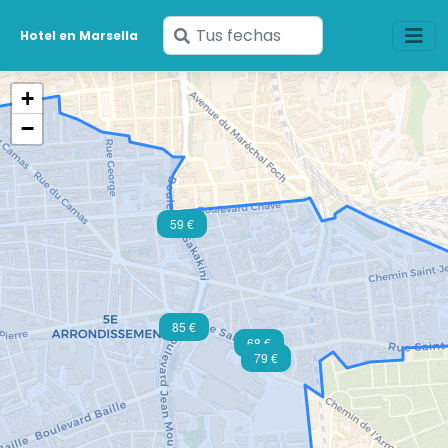
Ingresa
Hotel en Marsella
tus
fechas
+
−
59 €
85 €
68 €
79 €